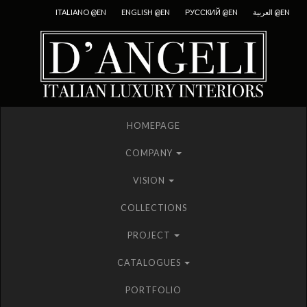
ITALIANO @EN
ENGLISH @EN
РУССКИЙ @EN
العربية @EN
HOMEPAGE
ИТАЛИЯ
COMPANY
АРМЕНИЯ
АЗЕРБАЙДЖАН
ИРАН
VISION
АРАБСКИЕ ЭМИРАТЫ
ФРАНЦИЯ
COLLECTIONS
МАРОККО
МОЛДАВИЯ
PROJECT
МОНГОЛИЯ
ПРИБАЛТИЙСКИЕ СТРАНЫ — ЭСТОНИЯ — ЛИТВА –
ЛАТВИЯ
CATALOGUES
РОССИЯ
ШВЕЙЦАРИЯ
PORTFOLIO
ТАДЖИКИСТАН
ТУРКМЕНИСТАН