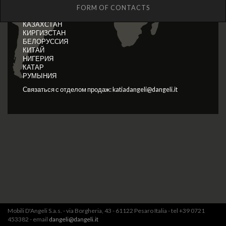
УКРАИНА
FORM OF CONTACTS
УЗБЕКИСТАН
КАЗАХСТАН
КИРГИЗСТАН
БЕЛОРУССИЯ
КИТАЙ
НИГЕРИЯ
КАТАР
РУМЫНИЯ
Связаться с отделом продаж: katiadangeli@dangeli.it
Mobili D'Angeli S.a.s. - via Borgheria, 43 - 61122 Pesaro Italia - tel +39 0721
453382 - email
dangeli@dangeli.it